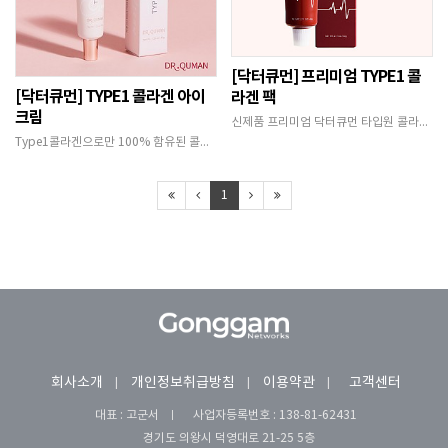
[닥터큐먼] 프리미엄 TYPE1 콜
[닥터큐먼] TYPE1 콜라겐 아이
라겐 팩
크림
신제품 프리미엄 닥터큐먼 타입원 콜라겐의 폭탄광채…
Type1콜라겐으로만 100% 함유된 콜라겐 아이…
1
회사소개
개인정보취급방침
이용약관
고객센터
대표 : 고군서
사업자등록번호 :
138-81-62431
경기도 의왕시 덕영대로 21-25 5층