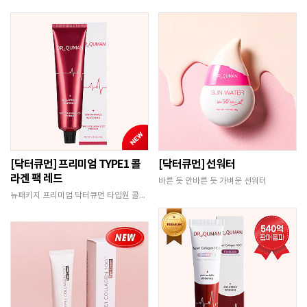
[닥터큐먼] 프리미엄 TYPE1 콜
[닥터큐먼] 선워터
라겐 팩 레드
바른 듯 안바른 듯 가벼운 선워터
뉴패키지 프리미엄 닥터큐먼 타입원 콜라겐의 폭탄광…