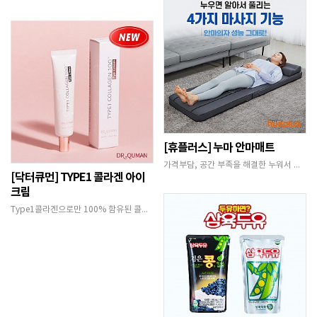
[휴플러스] 누마 안마매트
가격부담, 공간 부족을 해결한 누워서 마사지 받는…
[닥터큐먼] TYPE1 콜라겐 아이
크림
Type1콜라겐으로만 100% 함유된 콜라겐 아이…