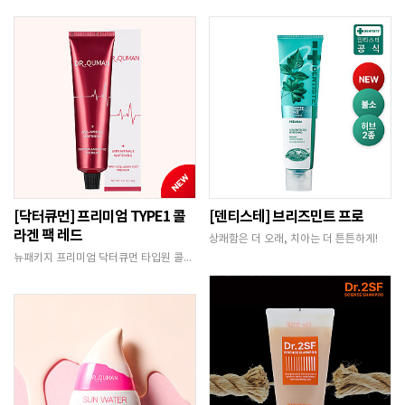
[닥터큐먼] 프리미엄 TYPE1 콜
[덴티스테] 브리즈민트 프로
라겐 팩 레드
상쾌함은 더 오래, 치아는 더 튼튼하게!
뉴패키지 프리미엄 닥터큐먼 타입원 콜라겐의 폭탄광…