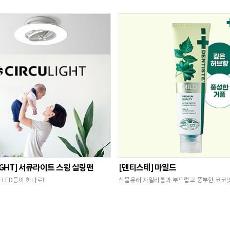
LIGHT] 서큐라이트 스윙 실링팬
[덴티스테] 마일드
LED등이 하나로!
식물유래 자일리톨과 부드럽고 풍부한 코코