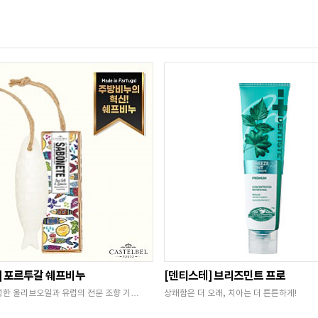
] 포르투갈 쉐프비누
[덴티스테] 브리즈민트 프로
성한 올리브오일과 유럽의 전문 조향 기…
상쾌함은 더 오래, 치아는 더 튼튼하게!