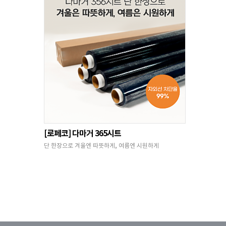
[로페코] 다마거 365시트
단 한장으로 겨울엔 따뜻하게, 여름엔 시원하게