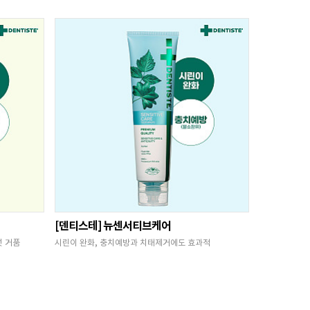
[덴티스테] 뉴센서티브케어
넛 거품
시린이 완화, 충치예방과 치태제거에도 효과적