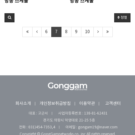
방송 스케줄
방송 스케줄
정렬
6
7
8
9
10
회사소개
개인정보취급방침
이용약관
고객센터
대표 : 고군서
사업자등록번호 :
138-81-62431
경기도 의왕시 덕영대로 21-25 5층
전화 :
031)454-7353,4
이메일 :
gongam19@naver.com
Copyright
GongGamnetworks co, inc All rights reserved.